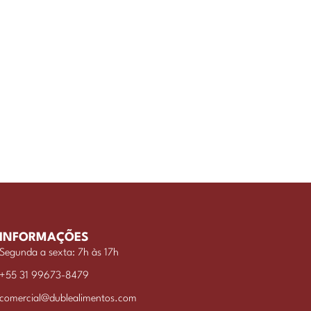
INFORMAÇÕES
Segunda a sexta: 7h às 17h
+55 31 99673-8479
comercial@dublealimentos.com