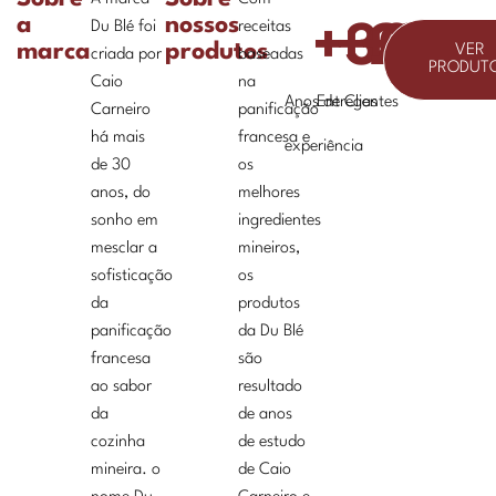
a
nossos
Du Blé foi
receitas
+
+
30
+
200
20
marca
produtos
VER
criada por
baseadas
PRODUT
Caio
na
Anos de
Entregas
Clientes
Carneiro
panificação
há mais
francesa e
experiência
de 30
os
anos, do
melhores
sonho em
ingredientes
mesclar a
mineiros,
sofisticação
os
da
produtos
panificação
da Du Blé
francesa
são
ao sabor
resultado
da
de anos
cozinha
de estudo
mineira. o
de Caio