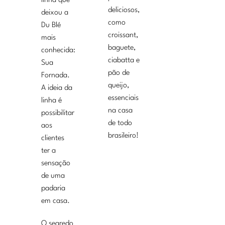
linha que
deliciosos,
deixou a
como
Du Blé
croissant,
mais
baguete,
conhecida:
ciabatta e
Sua
pão de
Fornada.
queijo,
A ideia da
essenciais
linha é
na casa
possibilitar
de todo
aos
brasileiro!
clientes
ter a
sensação
de uma
padaria
em casa.
O segredo