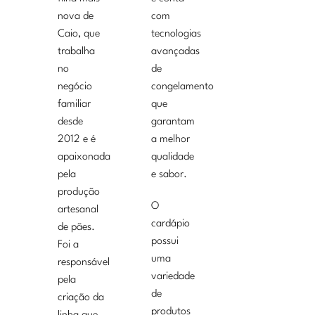
nova de
com
Caio, que
tecnologias
trabalha
avançadas
no
de
negócio
congelamento
familiar
que
desde
garantam
2012 e é
a melhor
apaixonada
qualidade
pela
e sabor.
produção
O
artesanal
cardápio
de pães.
possui
Foi a
uma
responsável
variedade
pela
de
criação da
produtos