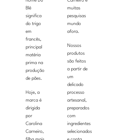
nome Du
Carneiro e
Blé
muitas
significa
pesquisas
do trigo
mundo
em
afora.
francês,
Nossos
principal
produtos
matéria
são feitos
prima na
a partir de
produção
um
de pães.
delicado
Hoje, a
processo
marca é
artesanal,
dirigida
preparados
por
com
Carolina
ingredientes
Carneiro,
selecionados
filha mais
e conta