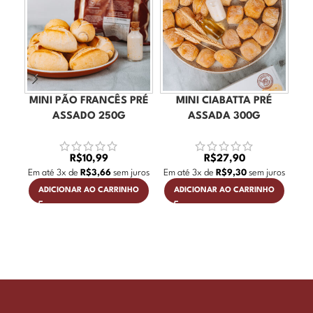
MINI PÃO FRANCÊS PRÉ
MINI CIABATTA PRÉ
B
ASSADO 250G
ASSADA 300G
Em
R$
10,99
R$
27,90
Em até
3
x de
R$
3,66
sem juros
Em até
3
x de
R$
9,30
sem juros
ADICIONAR AO CARRINHO
ADICIONAR AO CARRINHO