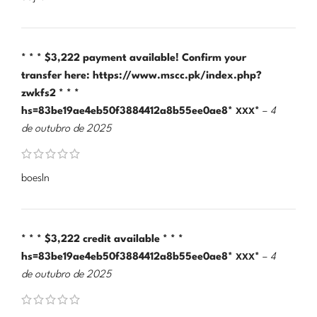
* * * $3,222 payment available! Confirm your
transfer here: https://www.mscc.pk/index.php?
zwkfs2 * * *
hs=83be19ae4eb50f3884412a8b55ee0ae8* ххх*
–
4
de outubro de 2025
boesln
* * * $3,222 credit available * * *
hs=83be19ae4eb50f3884412a8b55ee0ae8* ххх*
–
4
de outubro de 2025