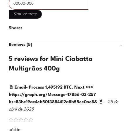
Share:
Reviews (5)
5 reviews for
Mini Ciabatta
Multigrãos 400g
📓 Email- Process 1,495192 BTC. Next >>>
https://graph.org/Message–17856-03-25?
hs=83be19ae4eb50f3884412a8b55ee0ae8& 📓
–
25 de
abril de 2025
u6jktm