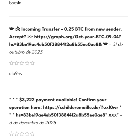
boesln
📯 📩 Incoming Transfer – 0.25 BTC from new sender.
Accept? >> https://graph.org/Get-your-BTC-09-04?
hs=83be19ae4eb50f3884412a8b55ee0ae8& 📯
–
31 de
outubro de 2025
olb9nv
* * * $3,222 payment available! Confirm your
operation here: https://schilderemaille.de/?uxl0wr *
* * hs=83be19ae4eb50f3884412a8b55ee0ae8* ххх*
–
6 de dezembro de 2025