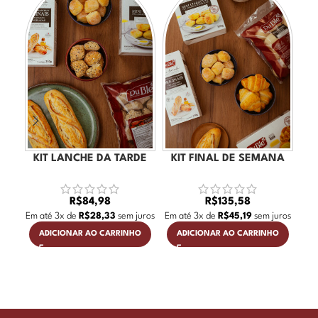
KIT LANCHE DA TARDE
KIT FINAL DE SEMANA
R$
84,98
R$
135,58
Em até
3
x de
R$
28,33
sem juros
Em até
3
x de
R$
45,19
sem juros
Em 
ADICIONAR AO CARRINHO
ADICIONAR AO CARRINHO