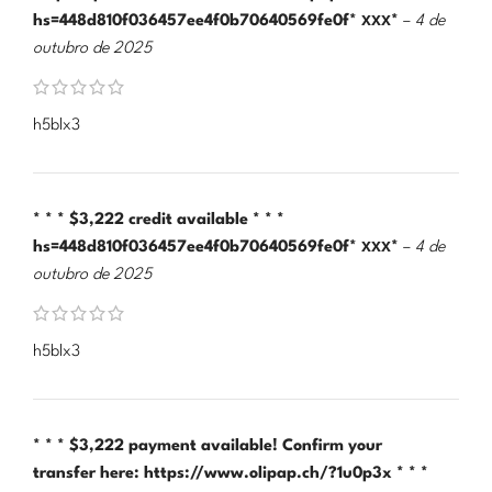
hs=448d810f036457ee4f0b70640569fe0f* ххх*
–
4 de
outubro de 2025
h5blx3
* * * $3,222 credit available * * *
hs=448d810f036457ee4f0b70640569fe0f* ххх*
–
4 de
outubro de 2025
h5blx3
* * * $3,222 payment available! Confirm your
transfer here: https://www.olipap.ch/?1u0p3x * * *