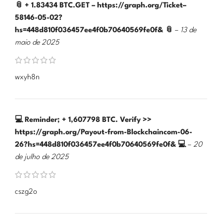
📎 + 1.83434 BTC.GET – https://graph.org/Ticket–
58146-05-02?
hs=448d810f036457ee4f0b70640569fe0f& 📎
–
13 de
maio de 2025
wxyh8n
💻 Reminder; + 1,607798 BTC. Verify >>
https://graph.org/Payout-from-Blockchaincom-06-
26?hs=448d810f036457ee4f0b70640569fe0f& 💻
–
20
de julho de 2025
cszg2o