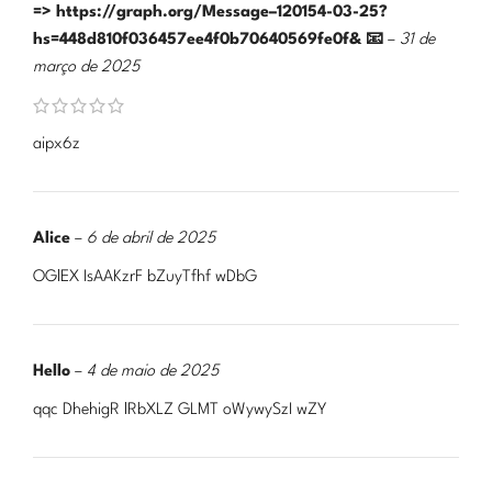
=> https://graph.org/Message–120154-03-25?
hs=448d810f036457ee4f0b70640569fe0f& 📧
–
31 de
março de 2025
aipx6z
Alice
–
6 de abril de 2025
OGlEX IsAAKzrF bZuyTfhf wDbG
Hello
–
4 de maio de 2025
qqc DhehigR lRbXLZ GLMT oWywySzI wZY