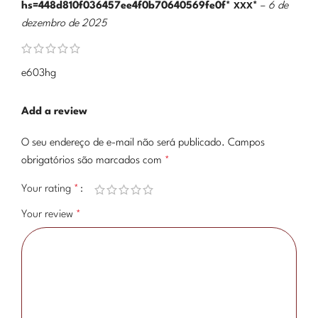
hs=448d810f036457ee4f0b70640569fe0f* ххх*
–
6 de
dezembro de 2025
e603hg
Add a review
O seu endereço de e-mail não será publicado.
Campos
obrigatórios são marcados com
*
Your rating
*
Your review
*