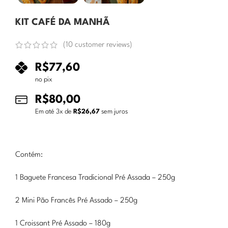
KIT CAFÉ DA MANHÃ
(
10
customer reviews)
R$
77,60
no pix
R$
80,00
Em até
3
x de
R$
26,67
sem juros
Contém:
1 Baguete Francesa Tradicional Pré Assada – 250g
2 Mini Pão Francês Pré Assado – 250g
1 Croissant Pré Assado – 180g