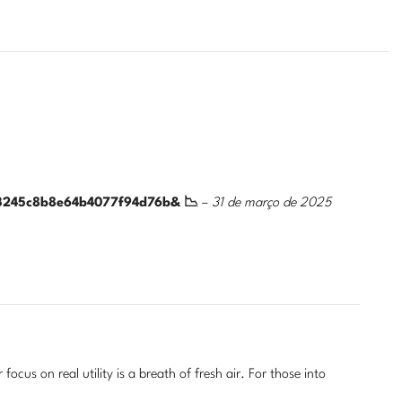
2a3245c8b8e64b4077f94d76b& 📉
–
31 de março de 2025
focus on real utility is a breath of fresh air. For those into