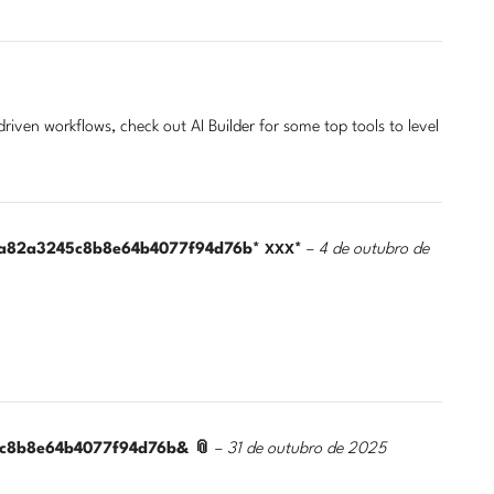
-driven workflows, check out
AI Builder
for some top tools to level
144e3a82a3245c8b8e64b4077f94d76b* ххх*
–
4 de outubro de
245c8b8e64b4077f94d76b& 📎
–
31 de outubro de 2025