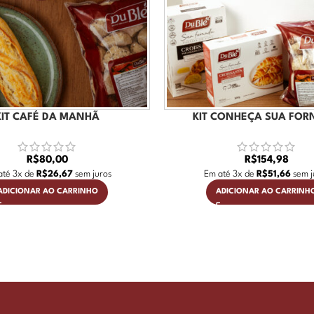
KIT CAFÉ DA MANHÃ
KIT CONHEÇA SUA FO
R$
80,00
R$
154,98
até
3
x de
R$
26,67
sem juros
Em até
3
x de
R$
51,66
sem j
ADICIONAR AO CARRINHO
ADICIONAR AO CARRINH