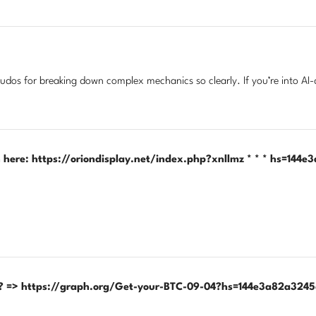
-kudos for breaking down complex mechanics so clearly. If you’re into AI
on here: https://oriondisplay.net/index.php?xnllmz * * * hs=
iew? => https://graph.org/Get-your-BTC-09-04?hs=144e3a82a3