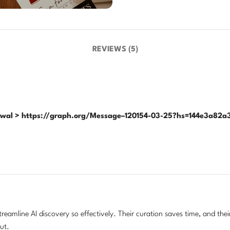
REVIEWS (5)
awal > https://graph.org/Message–120154-03-25?hs=144e3a8
streamline AI discovery so effectively. Their curation saves time, and their 
ut.