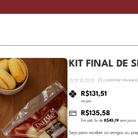
KIT FINAL DE
(
5
customer reviews)
R$
131,51
no pix
R$
135,58
Em até
3
x de
R$
45,19
sem juros
Seja para receber os amigos ou pre