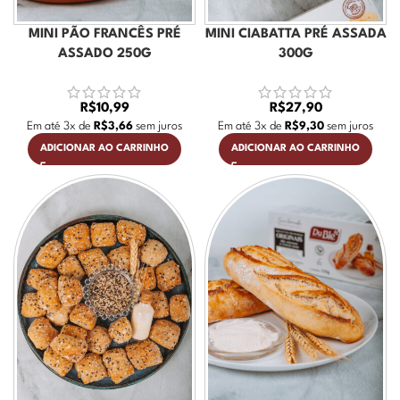
MINI PÃO FRANCÊS PRÉ
MINI CIABATTA PRÉ ASSADA
ASSADO 250G
300G
R$
10,99
R$
27,90
Em até
3
x de
R$
3,66
sem juros
Em até
3
x de
R$
9,30
sem juros
ADICIONAR AO CARRINHO
ADICIONAR AO CARRINHO