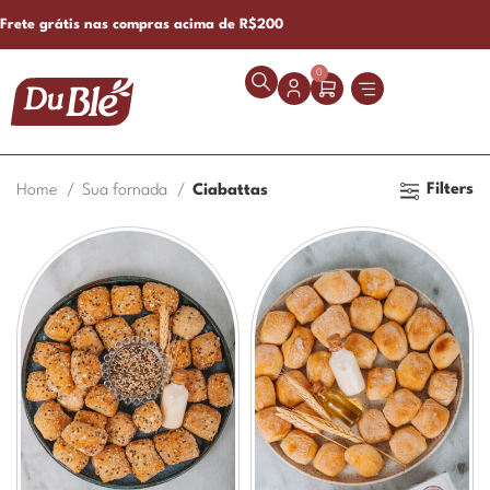
Frete grátis nas compras acima de R$200
0
Filters
Home
Sua fornada
Ciabattas